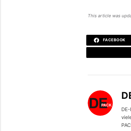
This article was upd
FACEBOOK
D
DE-
viel
PAC