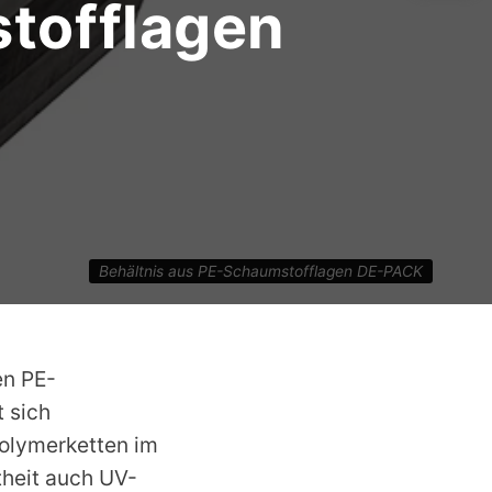
tofflagen
Behältnis aus PE-Schaumstofflagen DE-PACK
en PE-
 sich
olymerketten im
theit auch UV-