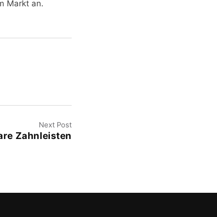
m Markt an.
Next Post
are Zahnleisten