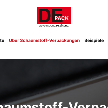
ite
Über Schaumstoff-Verpackungen
Beispiele
haumstoff-Verp