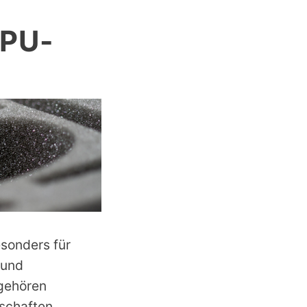
(PU-
sonders für
 und
gehören
schaften.