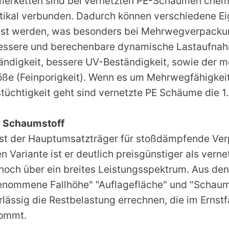
merketten sind bei vernetzten PE-Schäumen chem
rtikal verbunden. Dadurch können verschiedene E
usst werden, was besonders bei Mehrwegverpack
 bessere und berechenbare dynamische Lastaufna
ndigkeit, bessere UV-Beständigkeit, sowie der mö
röße (Feinporigkeit). Wenn es um Mehrwegfähigkei
üchtigkeit geht sind vernetzte PE Schäume die 1.
E Schaumstoff
st der Hauptumsatzträger für stoßdämpfende Ver
en Variante ist er deutlich preisgünstiger als ver
noch über ein breites Leistungsspektrum. Aus de
enommene Fallhöhe" "Auflagefläche" und "Schaum
lässig die Restbelastung errechnen, die im Ernstf
kommt.