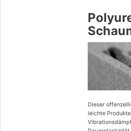
Polyur
Schau
Dieser offenzel
leichte Produkt
Vibrationsdämpf
Dauerelastizität