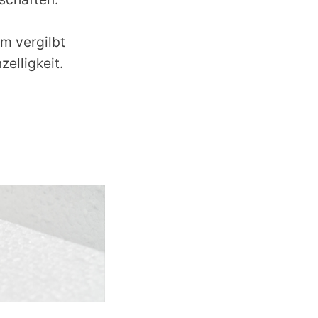
um vergilbt
elligkeit.