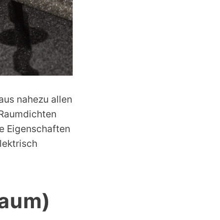
aus nahezu allen
n Raumdichten
le Eigenschaften
lektrisch
haum)