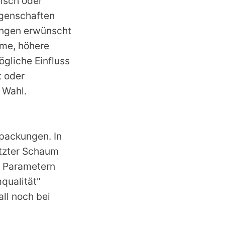
isch oder
igenschaften
ungen erwünscht
hme, höhere
gliche Einfluss
t oder
 Wahl.
packungen. In
netzter Schaum
n Parametern
qualität"
all noch bei