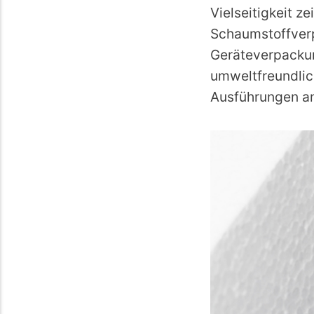
Vielseitigkeit z
Schaumstoffverp
Geräteverpackun
umweltfreundli
Ausführungen a