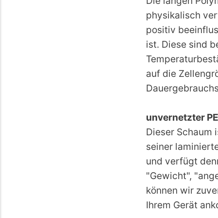
Die langen Poly
physikalisch ve
positiv beeinfl
ist. Diese sind
Temperaturbestä
auf die Zelleng
Dauergebrauchst
unvernetzter P
Dieser Schaum i
seiner laminiert
und verfügt den
"Gewicht", "ang
können wir zuver
Ihrem Gerät an