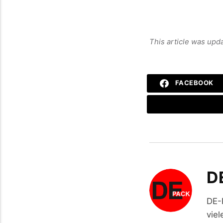
This article was upd
FACEBOOK
D
DE-
viel