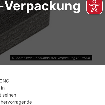
r-Verpackung
Quadratische Schaumpolster-Verpackung DE-PACK
 CNC-
 in
t seinen
 hervorragende