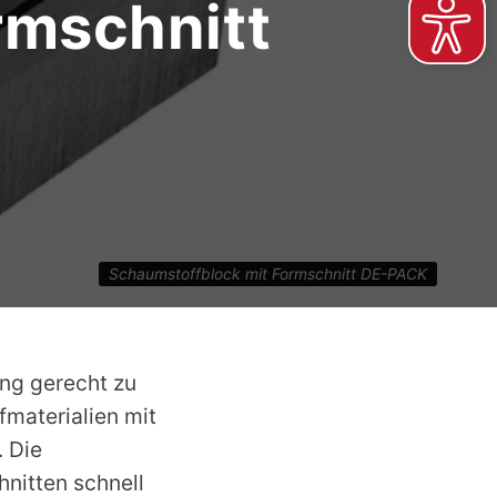
rmschnitt
Schaumstoffblock mit Formschnitt DE-PACK
ng gerecht zu
materialien mit
 Die
nitten schnell