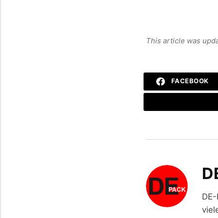
This article was upd
FACEBOOK
D
DE-
viel