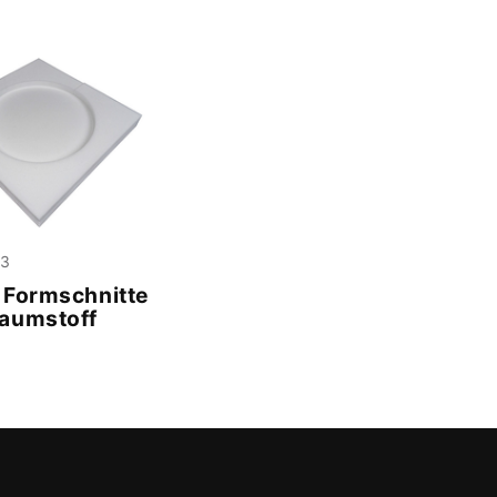
23
 Formschnitte
aumstoff