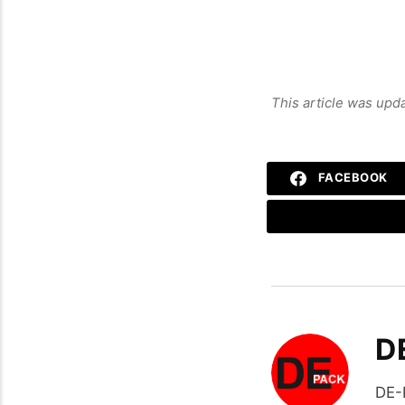
This article was upd
FACEBOOK
D
DE-