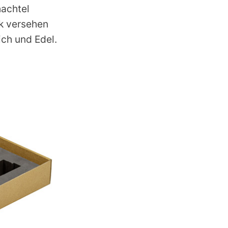
hachtel
k versehen
ich und Edel.