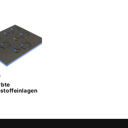
3
rbte
toffeinlagen