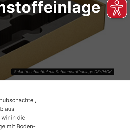
stoffeinlage
Schiebeschachtel mit Schaumstoffeinlage DE-PACK
chubschachtel,
ub aus
wir in die
ge mit Boden-